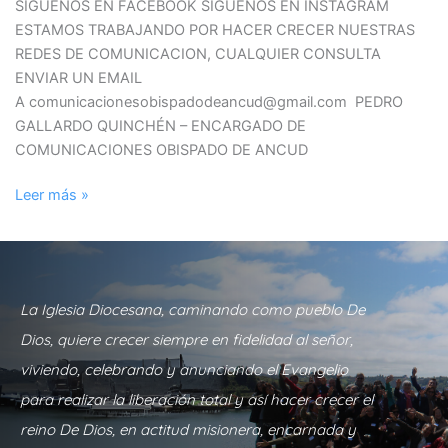
SIGUENOS EN FACEBOOK SIGUENOS EN INSTAGRAM
ESTAMOS TRABAJANDO POR HACER CRECER NUESTRAS
REDES DE COMUNICACION, CUALQUIER CONSULTA
ENVIAR UN EMAIL
A comunicacionesobispadodeancud@gmail.com PEDRO
GALLARDO QUINCHÉN – ENCARGADO DE
COMUNICACIONES OBISPADO DE ANCUD
Leer más »
La Iglesia Diocesana, caminando como pueblo De
Dios, quiere crecer siempre en fidelidad al señor,
viviendo, celebrando y anunciando el Evangelio
para realizar la liberación total y así hacer crecer el
reino De Dios, en actitud misionera, encarnada y