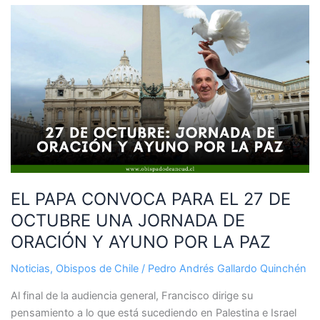
EL
PAPA
CONVOCA
PARA
EL
27
DE
OCTUBRE
UNA
JORNADA
DE
EL PAPA CONVOCA PARA EL 27 DE
ORACIÓN
OCTUBRE UNA JORNADA DE
Y
AYUNO
ORACIÓN Y AYUNO POR LA PAZ
POR
Noticias
,
Obispos de Chile
/
Pedro Andrés Gallardo Quinchén
LA
PAZ
Al final de la audiencia general, Francisco dirige su
pensamiento a lo que está sucediendo en Palestina e Israel