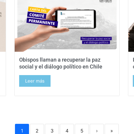
a
Obispos llaman a recuperar la paz
social y el diálogo político en Chile
Leer más
1
2
3
4
5
›
»