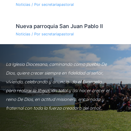
Noticias
/ Por
secretariapastoral
Nueva parroquia San Juan Pablo II
Noticias
/ Por
secretariapastoral
La Iglesia Diocesana, caminando como pueblo De
Dios, quiere crecer siempre en fidelidad al señor,
viviendo, celebrando y anunciando el Evangelio
para realizar la liberación total y así hacer crecer el
reino De Dios, en actitud misionera, encarnada y
fraternal con toda la fuerza creadora del amor.