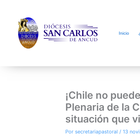
Inicio
arch
¡Chile no pued
Plenaria de la 
situación que vi
Por
secretariapastoral
/
13 nov