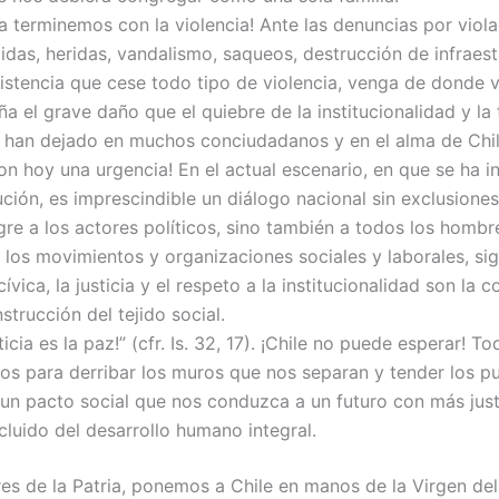
ia terminemos con la violencia! Ante las denuncias por viol
idas, heridas, vandalismo, saqueos, destrucción de infraest
istencia que cese todo tipo de violencia, venga de donde
ña el grave daño que el quiebre de la institucionalidad y la
s han dejado en muchos conciudadanos y en el alma de Chil
son hoy una urgencia! En el actual escenario, en que se ha i
ión, es imprescindible un diálogo nacional sin exclusiones,
egre a los actores políticos, sino también a todos los homb
a los movimientos y organizaciones sociales y laborales, si
cívica, la justicia y el respeto a la institucionalidad son la 
strucción del tejido social.
sticia es la paz!” (cfr. Is. 32, 17). ¡Chile no puede esperar!
os para derribar los muros que nos separan y tender los p
 un pacto social que nos conduzca a un futuro con más just
cluido del desarrollo humano integral.
es de la Patria, ponemos a Chile en manos de la Virgen de