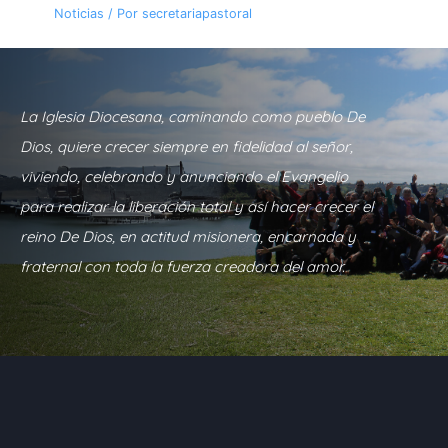
Noticias
/ Por
secretariapastoral
La Iglesia Diocesana, caminando como pueblo De
Dios, quiere crecer siempre en fidelidad al señor,
viviendo, celebrando y anunciando el Evangelio
para realizar la liberación total y así hacer crecer el
reino De Dios, en actitud misionera, encarnada y
fraternal con toda la fuerza creadora del amor.