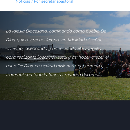
Noticias
/ Por
secretariapastoral
La Iglesia Diocesana, caminando como pueblo De
Dios, quiere crecer siempre en fidelidad al señor,
viviendo, celebrando y anunciando el Evangelio
para realizar la liberación total y así hacer crecer el
reino De Dios, en actitud misionera, encarnada y
fraternal con toda la fuerza creadora del amor.