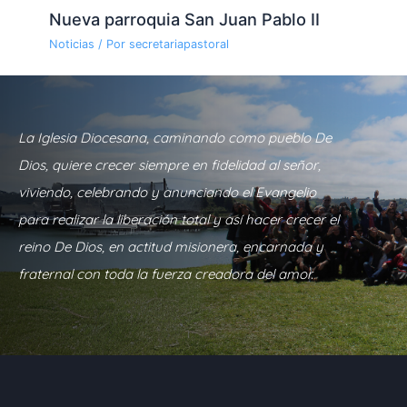
Nueva parroquia San Juan Pablo II
Noticias
/ Por
secretariapastoral
La Iglesia Diocesana, caminando como pueblo De
Dios, quiere crecer siempre en fidelidad al señor,
viviendo, celebrando y anunciando el Evangelio
para realizar la liberación total y así hacer crecer el
reino De Dios, en actitud misionera, encarnada y
fraternal con toda la fuerza creadora del amor.