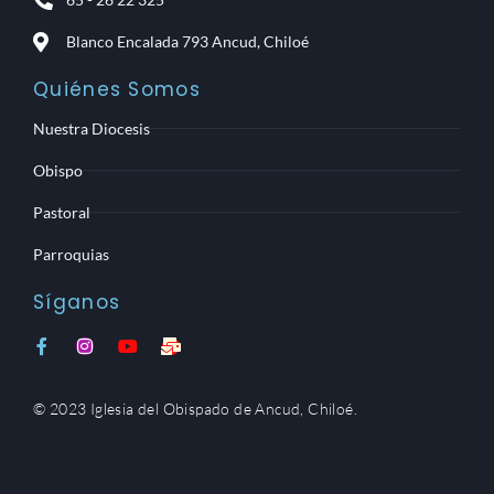
Blanco Encalada 793 Ancud, Chiloé
Quiénes Somos
Nuestra Diocesis
Obispo
Pastoral
Parroquias
Síganos
F
I
Y
M
a
n
o
a
c
s
u
i
e
t
t
l
© 2023 Iglesia del Obispado de Ancud, Chiloé.
b
a
u
-
o
g
b
b
o
r
e
u
k
a
l
-
m
k