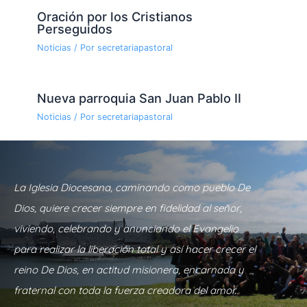
Oración por los Cristianos
Perseguidos
Noticias
/ Por
secretariapastoral
Nueva parroquia San Juan Pablo II
Noticias
/ Por
secretariapastoral
La Iglesia Diocesana, caminando como pueblo De
Dios, quiere crecer siempre en fidelidad al señor,
viviendo, celebrando y anunciando el Evangelio
para realizar la liberación total y así hacer crecer el
reino De Dios, en actitud misionera, encarnada y
fraternal con toda la fuerza creadora del amor.