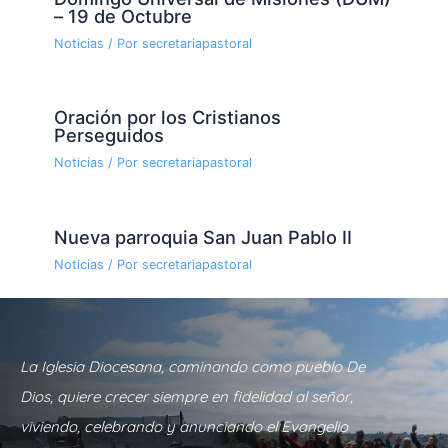
– 19 de Octubre
Noticias
/ Por
secretariapastoral
Oración por los Cristianos
Perseguidos
Noticias
/ Por
secretariapastoral
Nueva parroquia San Juan Pablo II
Noticias
/ Por
secretariapastoral
La Iglesia Diocesana, caminando como pueblo De
Dios, quiere crecer siempre en fidelidad al señor,
viviendo, celebrando y anunciando el Evangelio