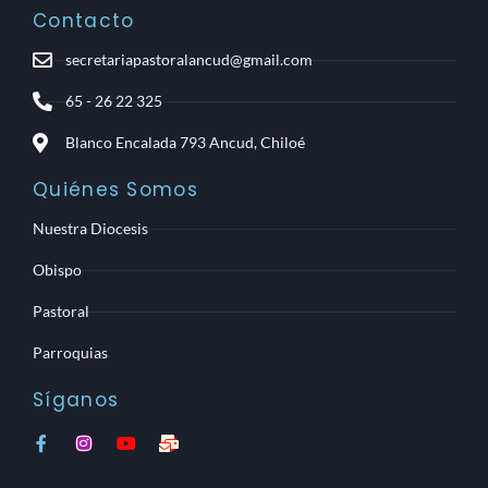
Contacto
secretariapastoralancud@gmail.com
65 - 26 22 325
Blanco Encalada 793 Ancud, Chiloé
Quiénes Somos
Nuestra Diocesis
Obispo
Pastoral
Parroquias
Síganos
F
I
Y
M
a
n
o
a
c
s
u
i