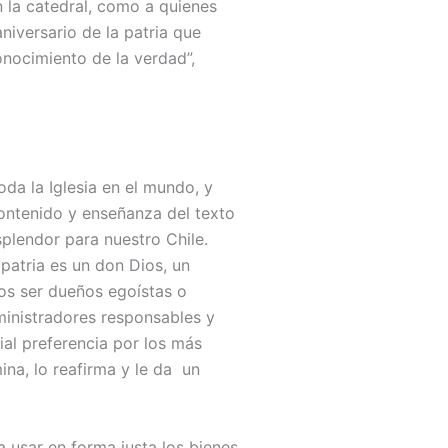
n la catedral, como a quienes
aniversario de la patria que
onocimiento de la verdad”,
da la Iglesia en el mundo, y
contenido y enseñanza del texto
plendor para nuestro Chile.
atria es un don Dios, un
os ser dueños egoístas o
ministradores responsables y
al preferencia por los más
mina, lo reafirma y le da un
a usar en forma justa los bienes