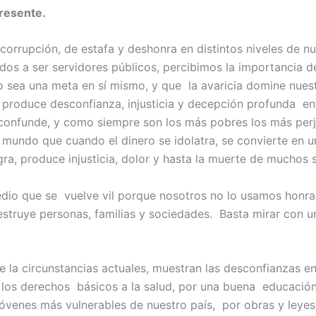
presente.
rrupción, de estafa y deshonra en distintos niveles de nu
dos a ser servidores públicos, percibimos la importancia 
ro sea una meta en sí mismo, y que la avaricia domine nues
al produce desconfianza, injusticia y decepción profunda en
 confunde, y como siempre son los más pobres los más perj
 mundo que cuando el dinero se idolatra, se convierte en u
ra, produce injusticia, dolor y hasta la muerte de muchos
dio que se vuelve vil porque nosotros no lo usamos honra
estruye personas, familias y sociedades. Basta mirar con u
e la circunstancias actuales, muestran las desconfianzas en 
 los derechos básicos a la salud, por una buena educación,
 jóvenes más vulnerables de nuestro país, por obras y leye