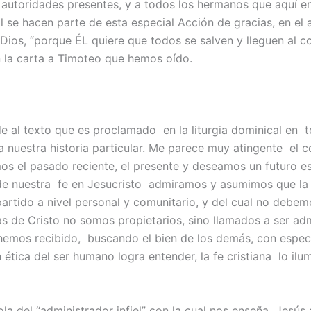
s autoridades presentes, y a todos los hermanos que aquí e
l se hacen parte de esta especial Acción de gracias, en el 
Dios, “porque ÉL quiere que todos se salven y lleguen al c
 la carta a Timoteo que hemos oído.
 al texto que es proclamado en la liturgia dominical en to
 nuestra historia particular. Me parece muy atingente el 
os el pasado reciente, el presente y deseamos un futuro es
de nuestra fe en Jesucristo admiramos y asumimos que la p
artido a nivel personal y comunitario, y del cual no debem
ras de Cristo no somos propietarios, sino llamados a ser ad
emos recibido, buscando el bien de los demás, con especi
 ética del ser humano logra entender, la fe cristiana lo ilu
a del “administrador infiel” con la cual nos enseña Jesús 