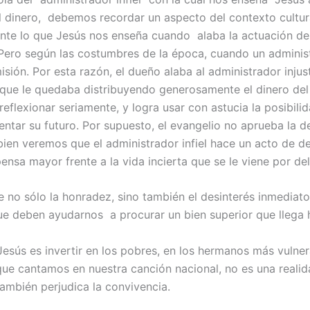
l dinero, debemos recordar un aspecto del contexto cultura
e lo que Jesús nos enseña cuando alaba la actuación del a
. Pero según las costumbres de la época, cuando un adminis
isión. Por esta razón, el dueño alaba al administrador inju
que le quedaba distribuyendo generosamente el dinero del
eflexionar seriamente, y logra usar con astucia la posibili
entar su futuro. Por supuesto, el evangelio no aprueba la
bien veremos que el administrador infiel hace un acto de 
nsa mayor frente a la vida incierta que se le viene por del
 no sólo la honradez, sino también el desinterés inmediato
ue deben ayudarnos a procurar un bien superior que llega h
esús es invertir en los pobres, en los hermanos más vulner
que cantamos en nuestra canción nacional, no es una realid
también perjudica la convivencia.