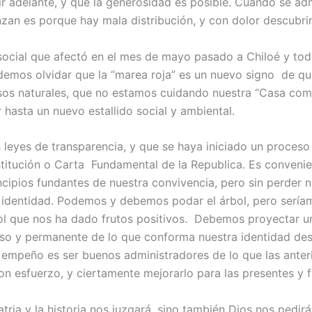
adelante, y que la generosidad es posible. Cuando se admin
nzan es porque hay mala distribución, y con dolor descubrim
 social que afectó en el mes de mayo pasado a Chiloé y tod
emos olvidar que la “marea roja” es un nuevo signo de q
rsos naturales, que no estamos cuidando nuestra “Casa c
hasta un nuevo estallido social y ambiental.
s leyes de transparencia, y que se haya iniciado un proceso
titución o Carta Fundamental de la Republica. Es convenie
ncipios fundantes de nuestra convivencia, pero sin perder nu
 identidad. Podemos y debemos podar el árbol, pero sería
ol que nos ha dado frutos positivos. Debemos proyectar un 
oso y permanente de lo que conforma nuestra identidad des
mpeño es ser buenos administradores de lo que las anteri
on esfuerzo, y ciertamente mejorarlo para las presentes y 
tria y la historia nos juzgará, sino también Dios nos pedi