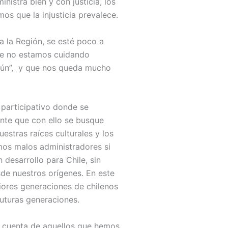
istra bien y con justicia, los
os que la injusticia prevalece.
a la Región, se esté poco a
ue no estamos cuidando
omún”, y que nos queda mucho
 participativo donde se
nte que con ello se busque
estras raíces culturales y los
mos malos administradores si
desarrollo para Chile, sin
de nuestros orígenes. En este
ores generaciones de chilenos
futuras generaciones.
rá cuenta de aquellos que hemos