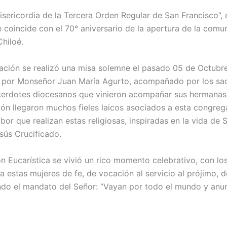
sericordia de la Tercera Orden Regular de San Francisco”, 
 coincide con el 70° aniversario de la apertura de la comu
hiloé.
ción se realizó una misa solemne el pasado 05 de Octubre
da por Monseñor Juan María Agurto, acompañado por los sa
erdotes diocesanos que vinieron acompañar sus hermanas r
ión llegaron muchos fieles laicos asociados a esta congrega
bor que realizan estas religiosas, inspiradas en la vida de 
sús Crucificado.
n Eucarística se vivió un rico momento celebrativo, con l
estas mujeres de fe, de vocación al servicio al prójimo, d
ndo el mandato del Señor: “Vayan por todo el mundo y anun