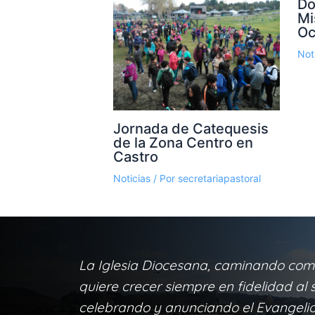
Do
Mi
Oc
Not
Jornada de Catequesis
de la Zona Centro en
Castro
Noticias
/ Por
secretariapastoral
La Iglesia Diocesana, caminando com
quiere crecer siempre en fidelidad al s
celebrando y anunciando el Evangelio 