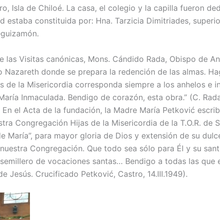
ro, Isla de Chiloé. La casa, el colegio y la capilla fueron 
 estaba constituida por: Hna. Tarzicia Dimitriades, superio
eguizamón.
de las Visitas canónicas, Mons. Cándido Rada, Obispo de An
vo Nazareth donde se prepara la redención de las almas. H
as de la Misericordia corresponda siempre a los anhelos e 
aría Inmaculada. Bendigo de corazón, esta obra.” (C. Rada
 En el Acta de la fundación, la Madre María Petković escri
stra Congregación Hijas de la Misericordia de la T.O.R. de 
María”, para mayor gloria de Dios y extensión de su dulce
e nuestra Congregación. Que todo sea sólo para Él y su sant
semillero de vocaciones santas… Bendigo a todas las que e
e Jesús. Crucificado Petković, Castro, 14.III.1949).