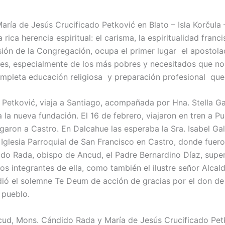
aría de Jesús Crucificado Petković en Blato – Isla Korčula
ca herencia espiritual: el carisma, la espiritualidad franc
isión de la Congregación, ocupa el primer lugar el apostol
enes, especialmente de los más pobres y necesitados que no
ompleta educación religiosa y preparación profesional que 
 Petković, viaja a Santiago, acompañada por Hna. Stella Ga
a la nueva fundación. El 16 de febrero, viajaron en tren a Pu
egaron a Castro. En Dalcahue las esperaba la Sra. Isabel G
a Iglesia Parroquial de San Francisco en Castro, donde fue
o Rada, obispo de Ancud, el Padre Bernardino Díaz, super
os integrantes de ella, como también el ilustre señor Alcald
dió el solemne Te Deum de acción de gracias por el don de
 pueblo.
cud, Mons. Cándido Rada y María de Jesús Crucificado Petk