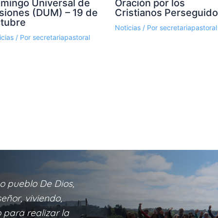
mingo Universal de
Oración por los
siones (DUM) – 19 de
Cristianos Perseguid
tubre
Noticias
/ Por
secretariapastoral
icias
/ Por
secretariapastoral
o pueblo De Dios,
eñor, viviendo,
para realizar la