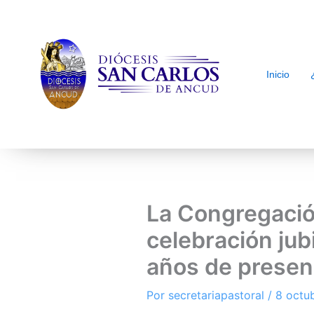
Inicio
arch
La Congregación
celebración jub
años de presen
Por
secretariapastoral
/
8 octu