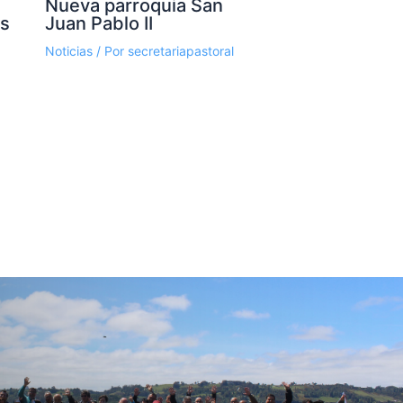
Nueva parroquia San
os
Juan Pablo II
Noticias
/ Por
secretariapastoral