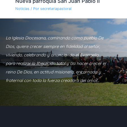
Nueva parroquia San Juan Pablo II
Noticias
/ Por
secretariapastoral
La Iglesia Diocesana, caminando como pueblo De
Dios, quiere crecer siempre en fidelidad al señor,
viviendo, celebrando y anunciando el Evangelio
para realizar la liberación total y así hacer crecer el
reino De Dios, en actitud misionera, encarnada y
fraternal con toda la fuerza creadora del amor.