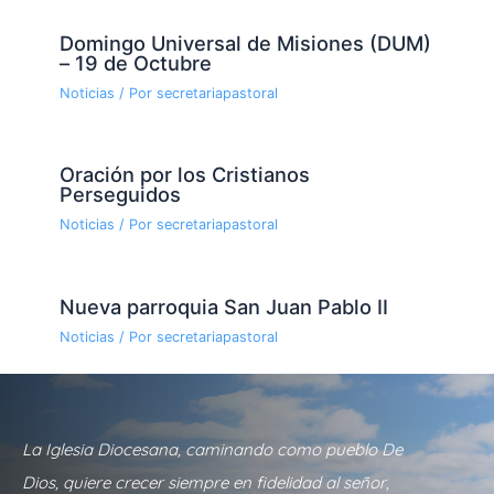
Domingo Universal de Misiones (DUM)
– 19 de Octubre
Noticias
/ Por
secretariapastoral
Oración por los Cristianos
Perseguidos
Noticias
/ Por
secretariapastoral
Nueva parroquia San Juan Pablo II
Noticias
/ Por
secretariapastoral
La Iglesia Diocesana, caminando como pueblo De
Dios, quiere crecer siempre en fidelidad al señor,