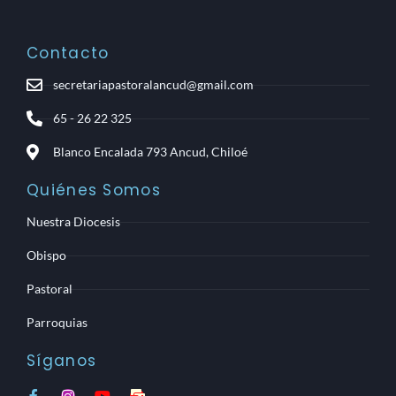
Contacto
secretariapastoralancud@gmail.com
65 - 26 22 325
Blanco Encalada 793 Ancud, Chiloé
Quiénes Somos
Nuestra Diocesis
Obispo
Pastoral
Parroquias
Síganos
F
I
Y
M