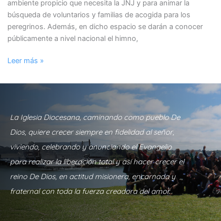
ambiente propicio que necesita la JNJ y para animar la
búsqueda de voluntarios y familias de acogida para los
peregrinos. Además, en dicho espacio se darán a conocer
públicamente a nivel nacional el himno,
Leer más »
La Iglesia Diocesana, caminando como pueblo De
Dios, quiere crecer siempre en fidelidad al señor,
viviendo, celebrando y anunciando el Evangelio
para realizar la liberación total y así hacer crecer el
reino De Dios, en actitud misionera, encarnada y
fraternal con toda la fuerza creadora del amor.