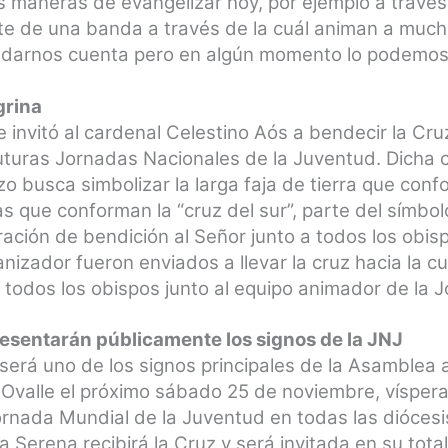
maneras de evangelizar hoy, por ejemplo a través
te de una banda a través de la cuál animan a much
n darnos cuenta pero en algún momento lo podemos 
grina
se invitó al cardenal Celestino Aós a bendecir la Cr
futuras Jornadas Nacionales de la Juventud. Dicha 
zo busca simbolizar la larga faja de tierra que conf
 que conforman la “cruz del sur”, parte del símbolo
ración de bendición al Señor junto a todos los obis
nizador fueron enviados a llevar la cruz hacia la 
 todos los obispos junto al equipo animador de la 
resentarán públicamente los signos de la JNJ
será uno de los signos principales de la Asamblea
 Ovalle el próximo sábado 25 de noviembre, vísperas
ornada Mundial de la Juventud en todas las dióces
la Serena recibirá la Cruz y será invitada en su tot