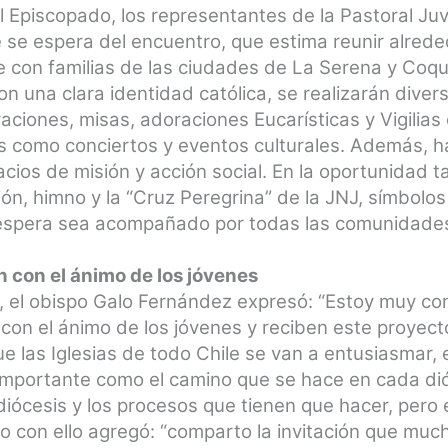
l Episcopado, los representantes de la Pastoral Juv
 se espera del encuentro, que estima reunir alrede
 con familias de las ciudades de La Serena y Coq
con una clara identidad católica, se realizarán dive
aciones, misas, adoraciones Eucarísticas y Vigilias 
s como conciertos y eventos culturales. Además, h
acios de misión y acción social. En la oportunidad 
ción, himno y la “Cruz Peregrina” de la JNJ, símbol
 espera sea acompañado por todas las comunidades
n con el ánimo de los jóvenes
, el obispo Galo Fernández expresó: “Estoy muy co
 con el ánimo de los jóvenes y reciben este proyec
 las Iglesias de todo Chile se van a entusiasmar,
 importante como el camino que se hace en cada di
 diócesis y los procesos que tienen que hacer, pero
o con ello agregó: “comparto la invitación que much