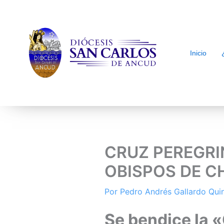
Inicio
arch
CRUZ PEREGRI
OBISPOS DE C
Por
Pedro Andrés Gallardo Qu
Se bendice la 