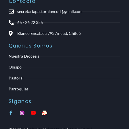
Contacto
secretariapastoralancud@gmail.com
65 - 26 22 325
Blanco Encalada 793 Ancud, Chiloé
Quiénes Somos
Nuestra Diocesis
Obispo
Pastoral
Parroquias
Síganos
F
I
Y
M
a
n
o
a
c
s
u
i
e
t
t
l