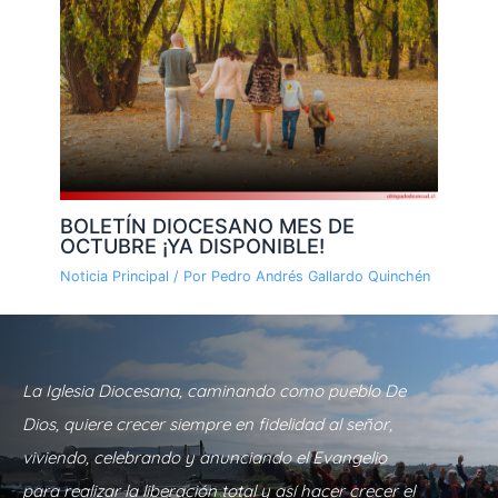
BOLETÍN DIOCESANO MES DE
OCTUBRE ¡YA DISPONIBLE!
Noticia Principal
/ Por
Pedro Andrés Gallardo Quinchén
La Iglesia Diocesana, caminando como pueblo De
Dios, quiere crecer siempre en fidelidad al señor,
viviendo, celebrando y anunciando el Evangelio
para realizar la liberación total y así hacer crecer el