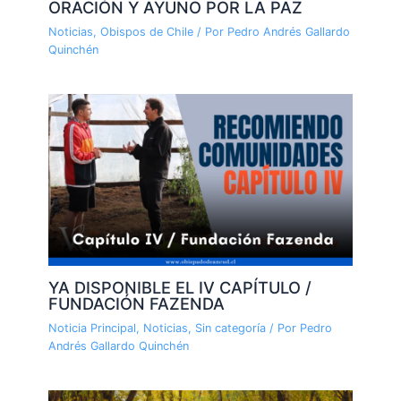
ORACIÓN Y AYUNO POR LA PAZ
Noticias
,
Obispos de Chile
/ Por
Pedro Andrés Gallardo
Quinchén
YA DISPONIBLE EL IV CAPÍTULO /
FUNDACIÓN FAZENDA
Noticia Principal
,
Noticias
,
Sin categoría
/ Por
Pedro
Andrés Gallardo Quinchén