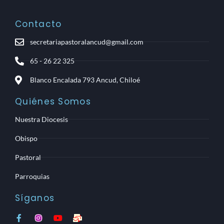
Contacto
secretariapastoralancud@gmail.com
65 - 26 22 325
Blanco Encalada 793 Ancud, Chiloé
Quiénes Somos
Nuestra Diocesis
Obispo
Pastoral
Parroquias
Síganos
F
I
Y
M