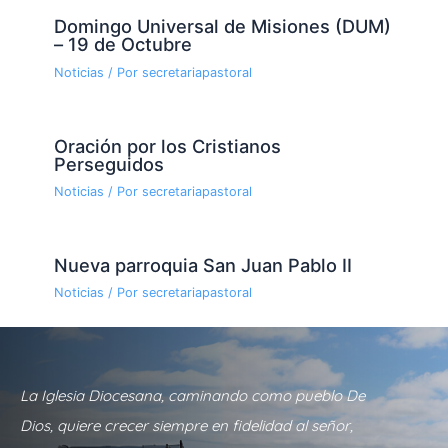
Domingo Universal de Misiones (DUM)
– 19 de Octubre
Noticias
/ Por
secretariapastoral
Oración por los Cristianos
Perseguidos
Noticias
/ Por
secretariapastoral
Nueva parroquia San Juan Pablo II
Noticias
/ Por
secretariapastoral
La Iglesia Diocesana, caminando como pueblo De
Dios, quiere crecer siempre en fidelidad al señor,