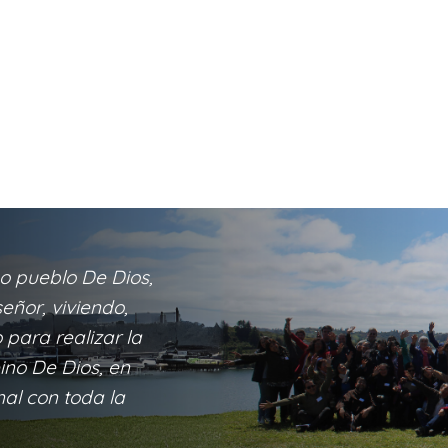
o pueblo De Dios,
eñor, viviendo,
para realizar la
eino De Dios, en
nal con toda la