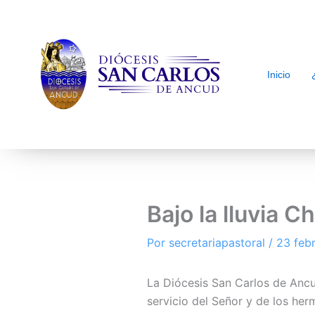
Inicio
arch
Bajo la lluvia C
Por
secretariapastoral
/
23 feb
La Diócesis San Carlos de Ancu
servicio del Señor y de los her