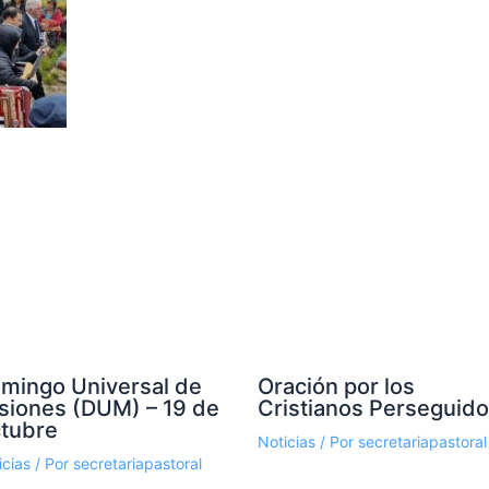
mingo Universal de
Oración por los
siones (DUM) – 19 de
Cristianos Perseguid
tubre
Noticias
/ Por
secretariapastoral
icias
/ Por
secretariapastoral