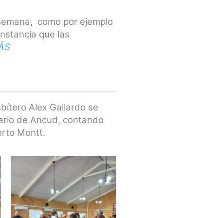
de semana, como por ejemplo
 instancia que
las
ÁS
bítero Alex Gallardo se
rario de Ancud, contando
erto Montt.