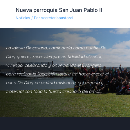
Nueva parroquia San Juan Pablo II
Noticias
/ Por
secretariapastoral
La Iglesia Diocesana, caminando como pueblo De
Dios, quiere crecer siempre en fidelidad al señor,
viviendo, celebrando y anunciando el Evangelio
para realizar la liberación total y así hacer crecer el
reino De Dios, en actitud misionera, encarnada y
fraternal con toda la fuerza creadora del amor.