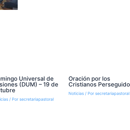
mingo Universal de
Oración por los
siones (DUM) – 19 de
Cristianos Perseguid
tubre
Noticias
/ Por
secretariapastoral
icias
/ Por
secretariapastoral