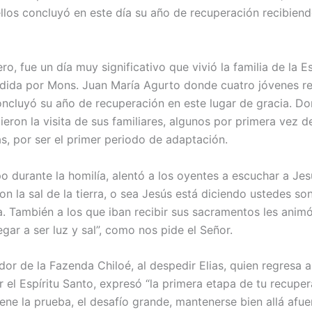
llos concluyó en este día su año de recuperación recibien
, fue un día muy significativo que vivió la familia de la 
sidida por Mons. Juan María Agurto donde cuatro jóvenes r
oncluyó su año de recuperación en este lugar de gracia. 
bieron la visita de sus familiares, algunos por primera vez
as, por ser el primer periodo de adaptación.
o durante la homilía, alentó a los oyentes a escuchar a Je
on la sal de la tierra, o sea Jesús está diciendo ustedes s
ía. También a los que iban recibir sus sacramentos les anim
gar a ser luz y sal”, como nos pide el Señor.
or de la Fazenda Chiloé, al despedir Elias, quien regresa 
el Espíritu Santo, expresó “la primera etapa de tu recupe
ene la prueba, el desafío grande, mantenerse bien allá afu