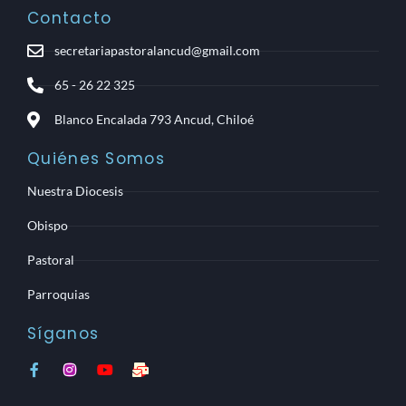
Contacto
secretariapastoralancud@gmail.com
65 - 26 22 325
Blanco Encalada 793 Ancud, Chiloé
Quiénes Somos
Nuestra Diocesis
Obispo
Pastoral
Parroquias
Síganos
F
I
Y
M
a
n
o
a
c
s
u
i