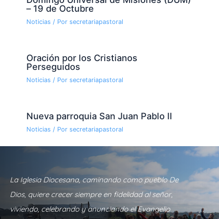
– 19 de Octubre
Noticias
/ Por
secretariapastoral
Oración por los Cristianos
Perseguidos
Noticias
/ Por
secretariapastoral
Nueva parroquia San Juan Pablo II
Noticias
/ Por
secretariapastoral
La Iglesia Diocesana, caminando como pueblo De
Dios, quiere crecer siempre en fidelidad al señor,
viviendo, celebrando y anunciando el Evangelio