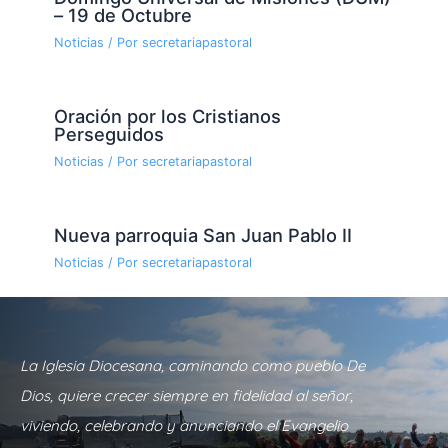
– 19 de Octubre
Noticias
/ Por
secretariapastoral
Oración por los Cristianos
Perseguidos
Noticias
/ Por
secretariapastoral
Nueva parroquia San Juan Pablo II
Noticias
/ Por
secretariapastoral
La Iglesia Diocesana, caminando como pueblo De
Dios, quiere crecer siempre en fidelidad al señor,
viviendo, celebrando y anunciando el Evangelio