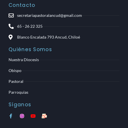
Contacto
secretariapastoralancud@gmail.com
65 - 26 22 325
Blanco Encalada 793 Ancud, Chiloé
Quiénes Somos
Nuestra Diocesis
Obispo
Pastoral
Parroquias
Síganos
F
I
Y
M
a
n
o
a
c
s
u
i