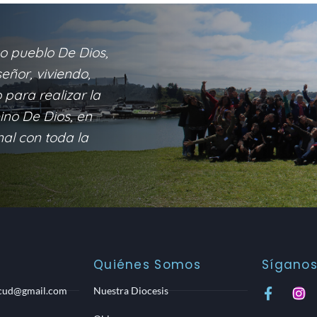
o pueblo De Dios,
eñor, viviendo,
para realizar la
eino De Dios, en
nal con toda la
Quiénes Somos
Sígano
ncud@gmail.com
Nuestra Diocesis
F
I
a
n