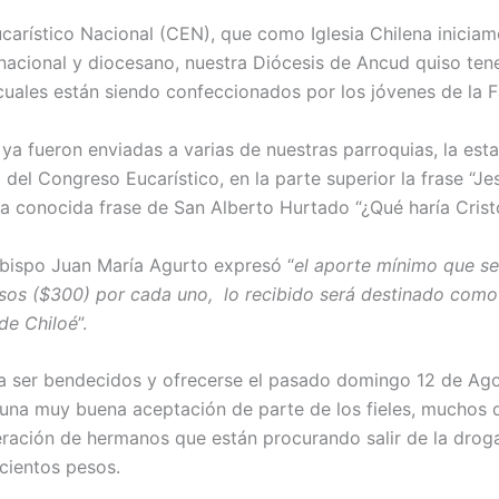
carístico Nacional (CEN), que como Iglesia Chilena iniciam
 nacional y diocesano, nuestra Diócesis de Ancud quiso ten
 cuales están siendo confeccionados por los jóvenes de la 
 ya fueron enviadas a varias de nuestras parroquias, la est
el Congreso Eucarístico, en la parte superior la frase “Jes
 la conocida frase de San Alberto Hurtado “¿Qué haría Cristo
 Obispo Juan María Agurto expresó “
el aporte mínimo que se 
esos ($300) por cada uno, lo recibido será destinado como 
de Chiloé
”.
a ser bendecidos y ofrecerse el pasado domingo 12 de Ago
o una muy buena aceptación de parte de los fieles, muchos 
eración de hermanos que están procurando salir de la drog
cientos pesos.