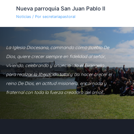
Nueva parroquia San Juan Pablo II
Noticias
/ Por
secretariapastoral
La Iglesia Diocesana, caminando como pueblo De
Dios, quiere crecer siempre en fidelidad al señor,
viviendo, celebrando y anunciando el Evangelio
para realizar la liberación total y así hacer crecer el
reino De Dios, en actitud misionera, encarnada y
fraternal con toda la fuerza creadora del amor.