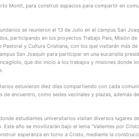
erto Montt, para construir espacios para compartir en com
cundarios se reunieron el 13 de Julio en el campus San Joaq
ados, participando en los proyectos Trabajo País, Misión d
 Pastoral y Cultura Cristiana, con los que visitarán más de
campus San Joaquín para participar en una eucaristía presid
cagliolo, que dio inicio a los trabajos y misiones donde lo
e.
untarios estuvieron diez días compartiendo con cada comu
os de encuentro, como sedes vecinales y plazas, además de
onde estudiantes universitarios visitan diversos lugares d
 Este año se movilizarán bajo el lema “Valientes por Cristo
onstruir esperanza en torno a Cristo, mediante la construc