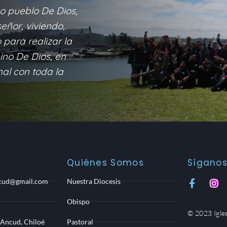
o pueblo De Dios,
eñor, viviendo,
para realizar la
eino De Dios, en
nal con toda la
Quiénes Somos
Sígano
ncud@gmail.com
Nuestra Diocesis
F
I
a
n
c
s
Obispo
e
t
© 2023 Igle
b
a
 Ancud, Chiloé
Pastoral