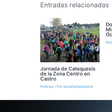
Entradas relacionadas
Do
Mi
Oc
Not
Jornada de Catequesis
de la Zona Centro en
Castro
Noticias
/ Por
secretariapastoral