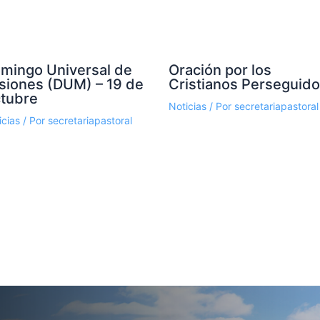
mingo Universal de
Oración por los
siones (DUM) – 19 de
Cristianos Perseguid
tubre
Noticias
/ Por
secretariapastoral
icias
/ Por
secretariapastoral