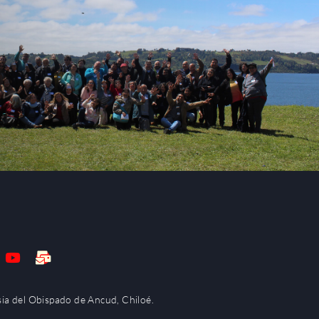
s
Y
M
o
a
u
i
t
l
sia del Obispado de Ancud, Chiloé.
u
-