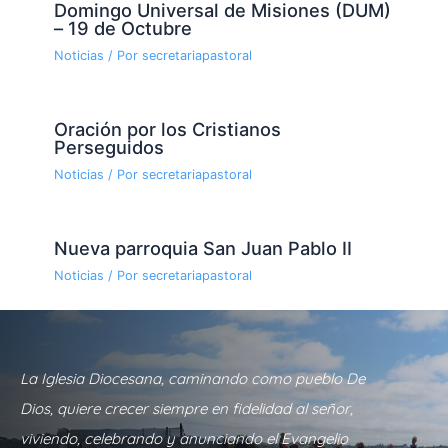
Domingo Universal de Misiones (DUM)
– 19 de Octubre
Noticias
/ Por
secretariapastoral
Oración por los Cristianos
Perseguidos
Noticias
/ Por
secretariapastoral
Nueva parroquia San Juan Pablo II
Noticias
/ Por
secretariapastoral
La Iglesia Diocesana, caminando como pueblo De
Dios, quiere crecer siempre en fidelidad al señor,
viviendo, celebrando y anunciando el Evangelio