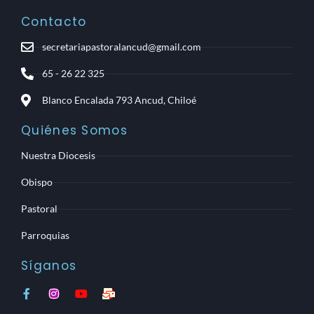
Contacto
secretariapastoralancud@gmail.com
65 - 26 22 325
Blanco Encalada 793 Ancud, Chiloé
Quiénes Somos
Nuestra Diocesis
Obispo
Pastoral
Parroquias
Síganos
F
I
Y
M
a
n
o
a