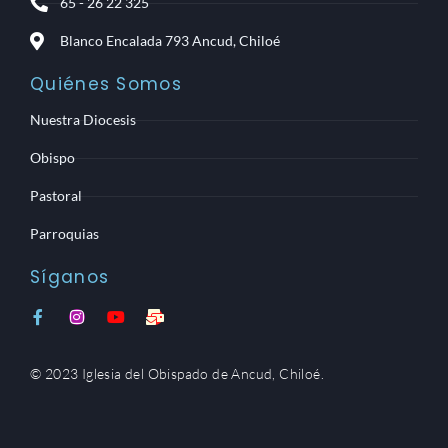
65 - 26 22 325
Blanco Encalada 793 Ancud, Chiloé
Quiénes Somos
Nuestra Diocesis
Obispo
Pastoral
Parroquias
Síganos
F
I
Y
M
a
n
o
a
c
s
u
i
e
t
t
l
© 2023 Iglesia del Obispado de Ancud, Chiloé.
b
a
u
-
o
g
b
b
o
r
e
u
k
a
l
-
m
k