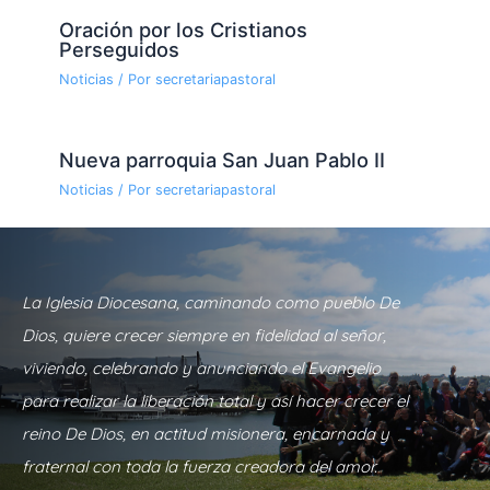
Oración por los Cristianos
Perseguidos
Noticias
/ Por
secretariapastoral
Nueva parroquia San Juan Pablo II
Noticias
/ Por
secretariapastoral
La Iglesia Diocesana, caminando como pueblo De
Dios, quiere crecer siempre en fidelidad al señor,
viviendo, celebrando y anunciando el Evangelio
para realizar la liberación total y así hacer crecer el
reino De Dios, en actitud misionera, encarnada y
fraternal con toda la fuerza creadora del amor.