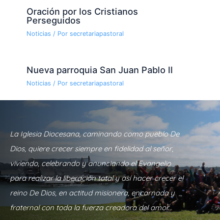
Oración por los Cristianos
Perseguidos
Noticias
/ Por
secretariapastoral
Nueva parroquia San Juan Pablo II
Noticias
/ Por
secretariapastoral
La Iglesia Diocesana, caminando como pueblo De
Dios, quiere crecer siempre en fidelidad al señor,
viviendo, celebrando y anunciando el Evangelio
para realizar la liberación total y así hacer crecer el
reino De Dios, en actitud misionera, encarnada y
fraternal con toda la fuerza creadora del amor.