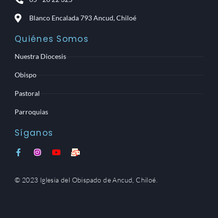
Blanco Encalada 793 Ancud, Chiloé
Quiénes Somos
Nuestra Diocesis
Obispo
Pastoral
Parroquias
Síganos
F
I
Y
M
a
n
o
a
c
s
u
i
e
t
t
l
© 2023 Iglesia del Obispado de Ancud, Chiloé.
b
a
u
-
o
g
b
b
o
r
e
u
k
a
l
-
m
k