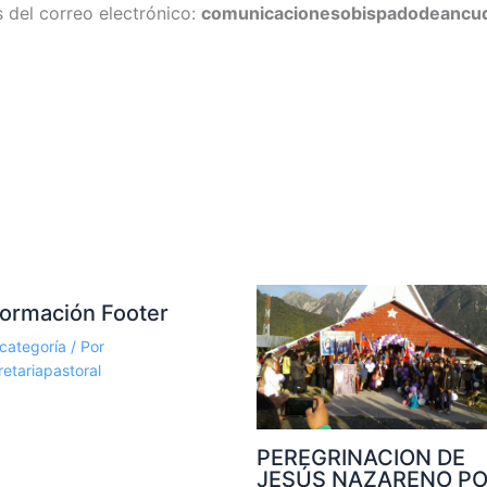
 del correo electrónico:
comunicacionesobispadodeancu
formación Footer
 categoría
/ Por
retariapastoral
PEREGRINACION DE
JESÚS NAZARENO P