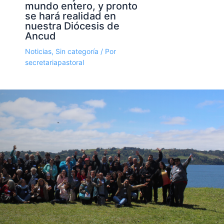
mundo entero, y pronto
se hará realidad en
nuestra Diócesis de
Ancud
Noticias
,
Sin categoría
/ Por
secretariapastoral